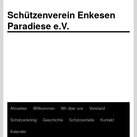
Schützenverein Enkesen
Paradiese e.V.
Aktuelles
Willkommen
Wir über uns
Vorstand
Zum
Schützenkönig
Geschichte
Schützenhalle
Kontakt
Inhalt
Kalender
springen