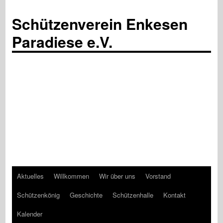
Schützenverein Enkesen
Paradiese e.V.
Aktuelles
Willkommen
Wir über uns
Vorstand
Zum
Schützenkönig
Geschichte
Schützenhalle
Kontakt
Inhalt
Kalender
springen