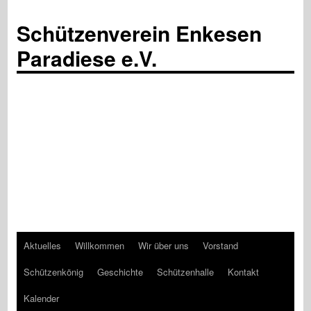
Schützenverein Enkesen
Paradiese e.V.
Aktuelles
Willkommen
Wir über uns
Vorstand
Zum
Schützenkönig
Geschichte
Schützenhalle
Kontakt
Inhalt
Kalender
springen