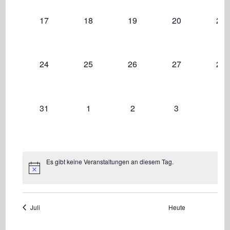
0
0
0
0
0
17
18
19
20
21
Veranstaltungen,
Veranstaltungen,
Veranstaltungen,
Veranstaltungen
Ver
0
0
0
0
0
24
25
26
27
28
Veranstaltungen,
Veranstaltungen,
Veranstaltungen,
Veranstaltungen
Ver
0
0
0
0
0
31
1
2
3
4
Veranstaltungen,
Veranstaltungen,
Veranstaltungen,
Veranstaltunge
Ver
Es gibt keine Veranstaltungen an diesem Tag.
Juli
Heute