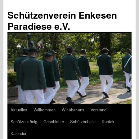
Schützenverein Enkesen
Paradiese e.V.
Aktuelles
Willkommen
Wir über uns
Vorstand
Zum
Schützenkönig
Geschichte
Schützenhalle
Kontakt
Inhalt
Kalender
springen