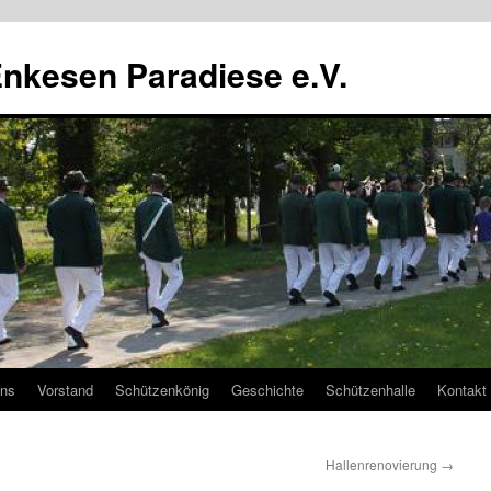
nkesen Paradiese e.V.
uns
Vorstand
Schützenkönig
Geschichte
Schützenhalle
Kontakt
Hallenrenovierung
→