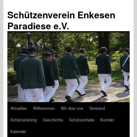
Schützenverein Enkesen
Paradiese e.V.
Aktuelles
Willkommen
Wir über uns
Vorstand
Zum
Schützenkönig
Geschichte
Schützenhalle
Kontakt
Inhalt
Kalender
springen